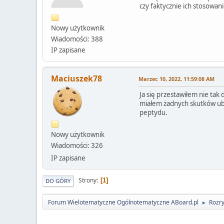
czy faktycznie ich stosowan
Nowy użytkownik
Wiadomości: 388
IP zapisane
Maciuszek78
Marzec 10, 2022, 11:59:08 AM
Ja się przestawiłem nie tak
miałem żadnych skutków uboc
peptydu.
Nowy użytkownik
Wiadomości: 326
IP zapisane
Strony
1
DO GÓRY
Forum Wielotematyczne Ogólnotematyczne ABoard.pl
Rozr
►