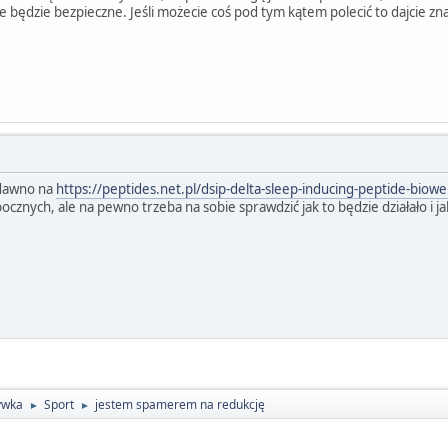
ie będzie bezpieczne. Jeśli możecie coś pod tym kątem polecić to dajcie zna
 dawno na
https://peptides.net.pl/dsip-delta-sleep-inducing-peptide-biowel
znych, ale na pewno trzeba na sobie sprawdzić jak to będzie działało i 
ywka
Sport
jestem spamerem na redukcję
►
►