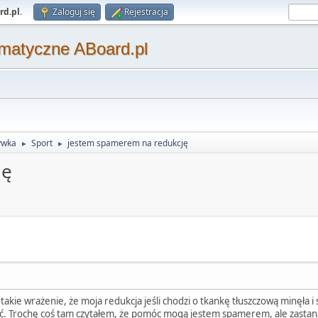
rd.pl
.
Zaloguj się
Rejestracja
matyczne ABoard.pl
ywka
Sport
jestem spamerem na redukcję
►
►
ję
akie wrażenie, że moja redukcja jeśli chodzi o tkankę tłuszczową minęła i s
ć. Trochę coś tam czytałem, że pomóc mogą jestem spamerem, ale zastanaw