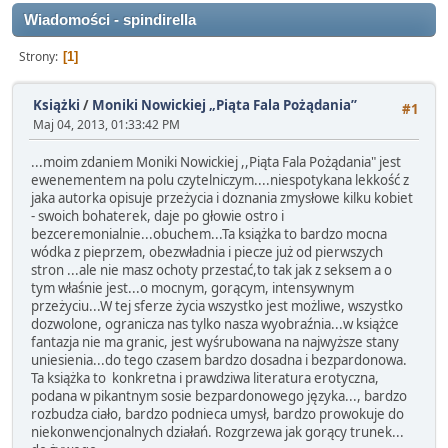
Wiadomości - spindirella
Strony
1
Książki
/
Moniki Nowickiej „Piąta Fala Pożądania”
#1
Maj 04, 2013, 01:33:42 PM
...moim zdaniem Moniki Nowickiej ,,Piąta Fala Pożądania" jest
ewenementem na polu czytelniczym....niespotykana lekkość z
jaka autorka opisuje przeżycia i doznania zmysłowe kilku kobiet
- swoich bohaterek, daje po głowie ostro i
bezceremonialnie...obuchem...Ta książka to bardzo mocna
wódka z pieprzem, obezwładnia i piecze już od pierwszych
stron ...ale nie masz ochoty przestać,to tak jak z seksem a o
tym właśnie jest...o mocnym, gorącym, intensywnym
przeżyciu...W tej sferze życia wszystko jest możliwe, wszystko
dozwolone, ogranicza nas tylko nasza wyobraźnia...w książce
fantazja nie ma granic, jest wyśrubowana na najwyższe stany
uniesienia...do tego czasem bardzo dosadna i bezpardonowa.
Ta książka to konkretna i prawdziwa literatura erotyczna,
podana w pikantnym sosie bezpardonowego języka..., bardzo
rozbudza ciało, bardzo podnieca umysł, bardzo prowokuje do
niekonwencjonalnych działań. Rozgrzewa jak gorący trunek...