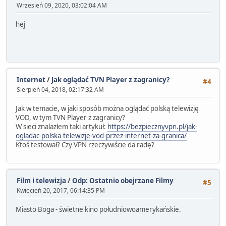
Wrzesień 09, 2020, 03:02:04 AM
hej
Internet
/
Jak oglądać TVN Player z zagranicy?
#4
Sierpień 04, 2018, 02:17:32 AM
Jak w temacie, w jaki sposób można oglądać polską telewizję
VOD, w tym TVN Player z zagranicy?
W sieci znalazłem taki artykuł:
https://bezpiecznyvpn.pl/jak-
ogladac-polska-telewizje-vod-przez-internet-za-granica/
Ktoś testował? Czy VPN rzeczywiście da radę?
Film i telewizja
/
Odp: Ostatnio obejrzane Filmy
#5
Kwiecień 20, 2017, 06:14:35 PM
Miasto Boga - świetne kino południowoamerykańskie.