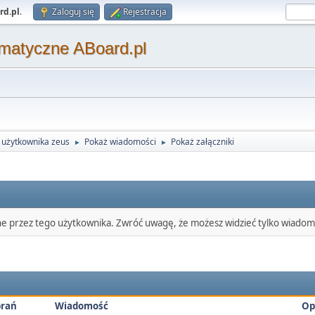
rd.pl
.
Zaloguj się
Rejestracja
matyczne ABoard.pl
l użytkownika zeus
Pokaż wiadomości
Pokaż załączniki
►
►
ne przez tego użytkownika. Zwróć uwagę, że możesz widzieć tylko wiadomo
rań
Wiadomość
Op