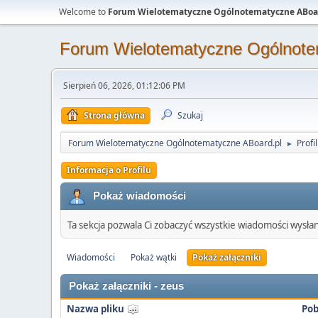
Welcome to
Forum Wielotematyczne Ogólnotematyczne ABoa
Forum Wielotematyczne Ogólnote
Sierpień 06, 2026, 01:12:06 PM
Strona główna
Szukaj
Forum Wielotematyczne Ogólnotematyczne ABoard.pl
Profi
►
Informacja o Profilu
Pokaż wiadomości
Ta sekcja pozwala Ci zobaczyć wszystkie wiadomości wysła
Wiadomości
Pokaż wątki
Pokaż załączniki
Pokaż załączniki - zeus
Nazwa pliku
Pob