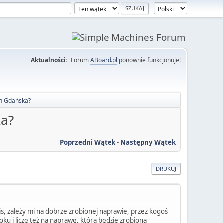
Aktualności:
Forum
ABoard.pl
ponownie funkcjonuje!
ch Gdańska?
ka?
Poprzedni Wątek
-
Następny Wątek
DRUKUJ
is, zależy mi na dobrze zrobionej naprawie, przez kogoś
ku i liczę też na naprawę, która będzie zrobiona