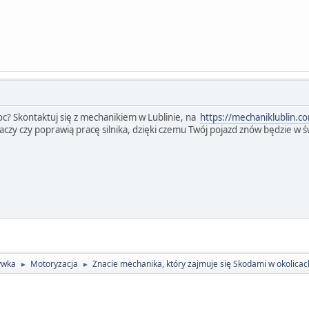
oc? Skontaktuj się z mechanikiem w Lublinie, na
https://mechaniklublin.c
aczy czy poprawią pracę silnika, dzięki czemu Twój pojazd znów będzie w ś
ywka
Motoryzacja
Znacie mechanika, który zajmuje się Skodami w okolica
►
►