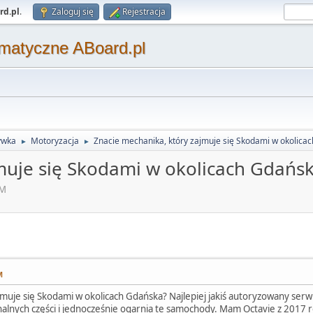
rd.pl
.
Zaloguj się
Rejestracja
matyczne ABoard.pl
ywka
Motoryzacja
Znacie mechanika, który zajmuje się Skodami w okolica
►
►
muje się Skodami w okolicach Gdańs
PM
M
muje się Skodami w okolicach Gdańska? Najlepiej jakiś autoryzowany serw
alnych części i jednocześnie ogarnia te samochody. Mam Octavie z 2017 ro