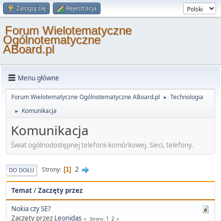
Zaloguj się
Rejestracja
Forum Wielotematyczne
Ogólnotematyczne
ABoard.pl
Menu główne
Forum Wielotematyczne Ogólnotematyczne ABoard.pl
Technologia
►
Komunikacja
►
Komunikacja
Świat ogólnodostępnej telefonii komórkowej. Sieci, telefony.
2
Strony
1
DO DOŁU
Temat
/
Zaczęty przez
Nokia czy SE?
Zaczęty przez
Leonidas
1
2
Strony