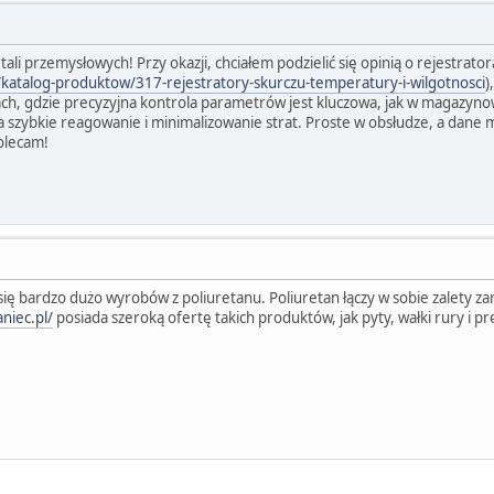
ali przemysłowych! Przy okazji, chciałem podzielić się opinią o rejestrato
/katalog-produktow/317-rejestratory-skurczu-temperatury-i-wilgotnosci
)
ach, gdzie precyzyjna kontrola parametrów jest kluczowa, jak w magazynow
 szybkie reagowanie i minimalizowanie strat. Proste w obsłudze, a dane m
Polecam!
ę bardzo dużo wyrobów z poliuretanu. Poliuretan łączy w sobie zalety zar
niec.pl/
posiada szeroką ofertę takich produktów, jak pyty, wałki rury i p