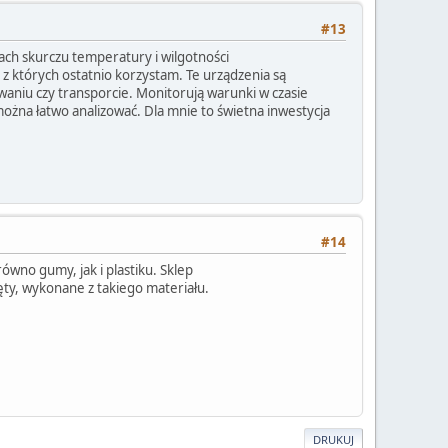
#13
rach skurczu temperatury i wilgotności
, z których ostatnio korzystam. Te urządzenia są
aniu czy transporcie. Monitorują warunki w czasie
ożna łatwo analizować. Dla mnie to świetna inwestycja
#14
ówno gumy, jak i plastiku. Sklep
ręty, wykonane z takiego materiału.
DRUKUJ