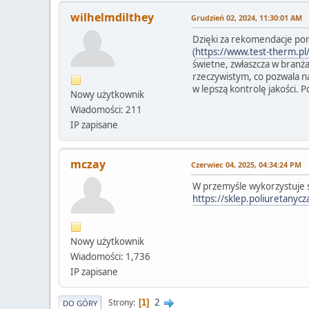
wilhelmdilthey
Grudzień 02, 2024, 11:30:01 AM
Dzięki za rekomendacje port
(
https://www.test-therm.pl
świetne, zwłaszcza w branż
rzeczywistym, co pozwala na
w lepszą kontrolę jakości. 
Nowy użytkownik
Wiadomości: 211
IP zapisane
mczay
Czerwiec 04, 2025, 04:34:24 PM
W przemyśle wykorzystuje si
https://sklep.poliuretanycza
Nowy użytkownik
Wiadomości: 1,736
IP zapisane
2
Strony
1
DO GÓRY