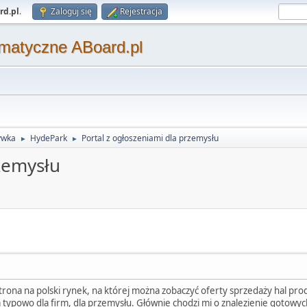
rd.pl
.
Zaloguj się
Rejestracja
matyczne ABoard.pl
ywka
HydePark
Portal z ogłoszeniami dla przemysłu
►
►
zemysłu
 strona na polski rynek, na której można zobaczyć oferty sprzedaży hal 
 typowo dla firm, dla przemysłu. Głównie chodzi mi o znalezienie gotowych