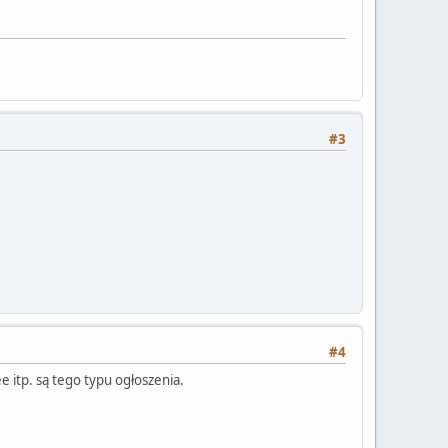
#3
#4
 itp. są tego typu ogłoszenia.