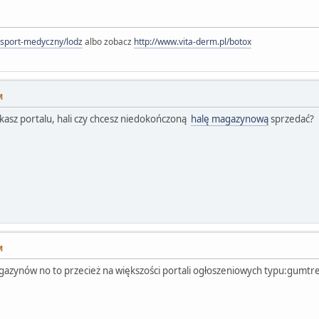
ansport-medyczny/lodz
albo zobacz
http://www.vita-derm.pl/botox
M
kasz portalu, hali czy chcesz niedokończoną
halę magazynową
sprzedać?
M
azynów no to przecież na większości portali ogłoszeniowych typu:gumtree