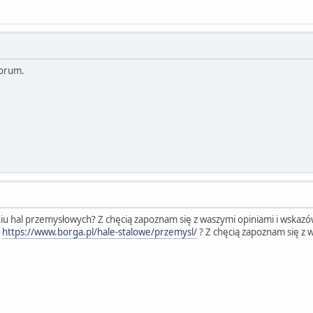
forum.
aniu hal przemysłowych? Z chęcią zapoznam się z waszymi opiniami i wskaz
m
https://www.borga.pl/hale-stalowe/przemysl/
? Z chęcią zapoznam się z 