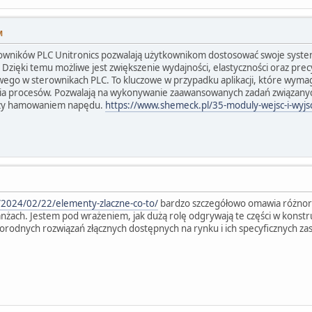
M
wników PLC Unitronics pozwalają użytkownikom dostosować swoje syste
. Dzięki temu możliwe jest zwiększenie wydajności, elastyczności oraz pr
go w sterownikach PLC. To kluczowe w przypadku aplikacji, które wymaga
a procesów. Pozwalają na wykonywanie zaawansowanych zadań związanych 
 czy hamowaniem napędu.
https://www.shemeck.pl/35-moduly-wejsc-i-wyjs
l/2024/02/22/elementy-zlaczne-co-to/
bardzo szczegółowo omawia różnoro
żach. Jestem pod wrażeniem, jak dużą rolę odgrywają te części w konstru
rodnych rozwiązań złącznych dostępnych na rynku i ich specyficznych z