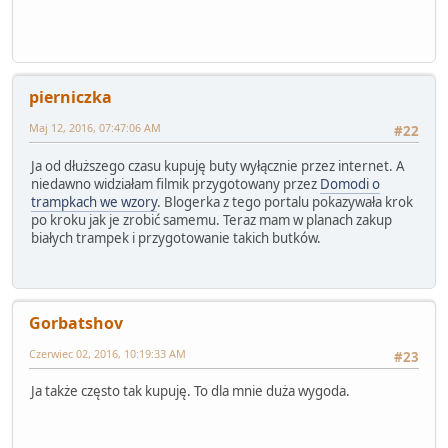
pierniczka
Maj 12, 2016, 07:47:06 AM
#22
Ja od dłuższego czasu kupuję buty wyłącznie przez internet. A
niedawno widziałam filmik przygotowany przez
Domodi o
trampkach we wzory
. Blogerka z tego portalu pokazywała krok
po kroku jak je zrobić samemu. Teraz mam w planach zakup
białych trampek i przygotowanie takich butków.
Gorbatshov
Czerwiec 02, 2016, 10:19:33 AM
#23
Ja także często tak kupuję. To dla mnie duża wygoda.