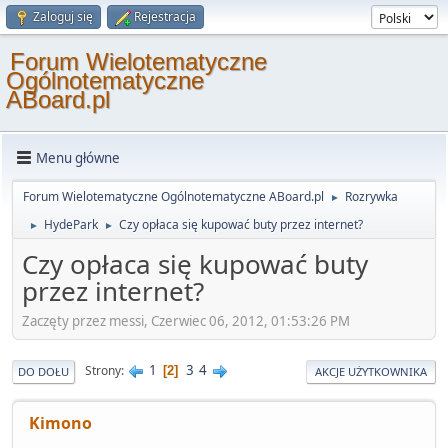
Zaloguj się
Rejestracja
Forum Wielotematyczne
Ogólnotematyczne
ABoard.pl
Menu główne
Forum Wielotematyczne Ogólnotematyczne ABoard.pl
Rozrywka
►
HydePark
Czy opłaca się kupować buty przez internet?
►
►
Czy opłaca się kupować buty
przez internet?
Zaczęty przez messi, Czerwiec 06, 2012, 01:53:26 PM
1
3
4
Strony
2
DO DOŁU
AKCJE UŻYTKOWNIKA
Kimono