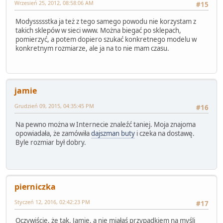
Wrzesień 25, 2012, 08:58:06 AM
#15
Modyssssstka ja też z tego samego powodu nie korzystam z
takich sklepów w sieci www. Można biegać po sklepach,
pomierzyć, a potem dopiero szukać konkretnego modelu w
konkretnym rozmiarze, ale ja na to nie mam czasu.
jamie
Grudzień 09, 2015, 04:35:45 PM
#16
Na pewno można w Internecie znaleźć taniej. Moja znajoma
opowiadała, że zamówiła
dajszman buty
i czeka na dostawę.
Byle rozmiar był dobry.
pierniczka
Styczeń 12, 2016, 02:42:23 PM
#17
Oczywiście, że tak. Jamie, a nie miałaś przypadkiem na myśli