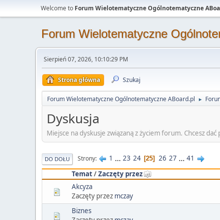
Welcome to
Forum Wielotematyczne Ogólnotematyczne ABoa
Forum Wielotematyczne Ogólnote
Sierpień 07, 2026, 10:10:29 PM
Strona główna
Szukaj
Forum Wielotematyczne Ogólnotematyczne ABoard.pl
Foru
►
Dyskusja
Miejsce na dyskusje związaną z życiem forum. Chcesz dać 
1
...
23
24
26
27
...
41
Strony
25
DO DOŁU
Temat
/
Zaczęty przez
Akcyza
Zaczęty przez
mczay
Biznes
Zaczęty przez
mczay