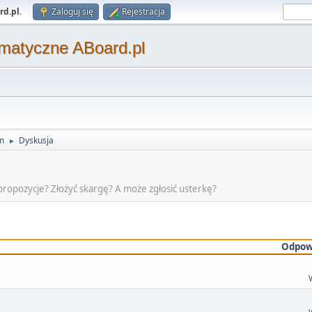
rd.pl
.
Zaloguj się
Rejestracja
matyczne ABoard.pl
m
Dyskusja
►
propozycje? Złożyć skargę? A może zgłosić usterkę?
Odpow